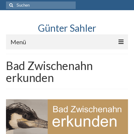
Suche
nach:
Günter Sahler
Menü
Über
Bad Zwischenahn
Lindlar skizziert
erkunden
Interviews mit Sketchers
.Neues erkunden
Blog