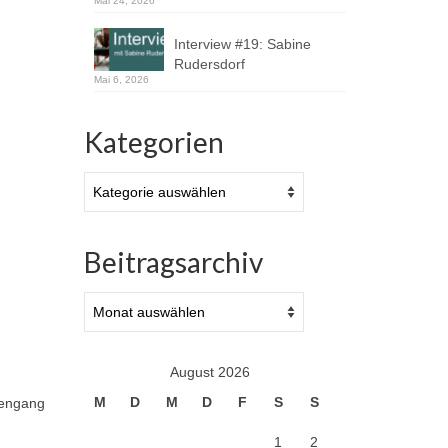
Mai 24, 2026
Interview #19: Sabine
Rudersdorf
Mai 6, 2026
Kategorien
Kategorien
Beitragsarchiv
Beitragsarchiv
August 2026
M
D
M
D
F
S
S
iengang
1
2