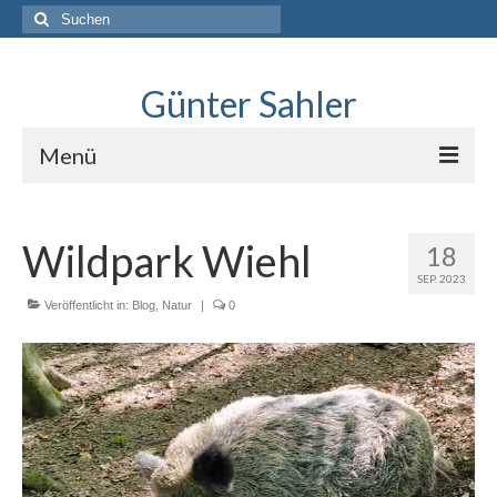
Suche
nach:
Günter Sahler
Menü
Über
Wildpark Wiehl
18
Lindlar skizziert
SEP. 2023
Interviews mit Sketchers
Veröffentlicht in:
Blog
,
Natur
|
0
.Neues erkunden
Blog