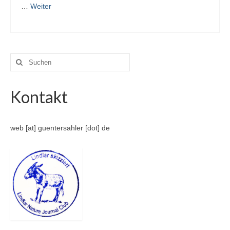
…
Weiter
Suche
nach:
Kontakt
web [at] guentersahler [dot] de