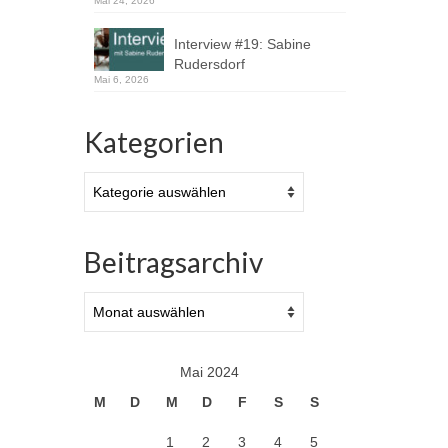
Mai 24, 2026
Interview #19: Sabine
Rudersdorf
Mai 6, 2026
Kategorien
Kategorien
Beitragsarchiv
Beitragsarchiv
Mai 2024
M
D
M
D
F
S
S
1
2
3
4
5