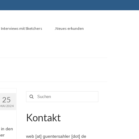
Interviews mit Sketchers
.Neues erkunden
Suche
25
nach:
MAI 2024
Kontakt
 in den
ner
web [at] guentersahler [dot] de