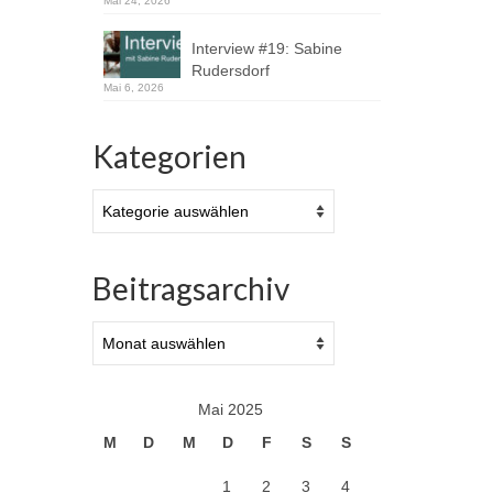
Mai 24, 2026
Interview #19: Sabine
Rudersdorf
Mai 6, 2026
Kategorien
Kategorien
Beitragsarchiv
Beitragsarchiv
Mai 2025
M
D
M
D
F
S
S
1
2
3
4