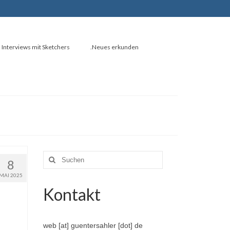
Interviews mit Sketchers
.Neues erkunden
Suche
8
nach:
MAI 2025
Kontakt
web [at] guentersahler [dot] de