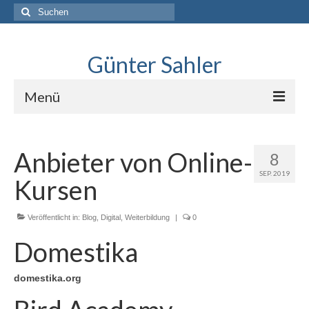
Suche
nach:
Günter Sahler
Menü
Über
Anbieter von Online-
8
Lindlar skizziert
SEP. 2019
Kursen
Interviews mit Sketchers
.Neues erkunden
Veröffentlicht in:
Blog
,
Digital
,
Weiterbildung
|
0
Domestika
Blog
domestika.org