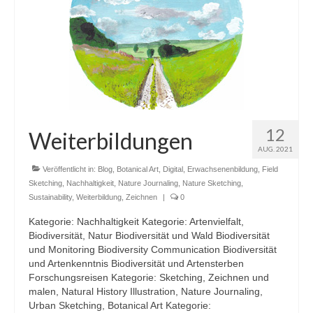
12
Weiterbildungen
AUG. 2021
Veröffentlicht in:
Blog
,
Botanical Art
,
Digital
,
Erwachsenenbildung
,
Field
Sketching
,
Nachhaltigkeit
,
Nature Journaling
,
Nature Sketching
,
Sustainability
,
Weiterbildung
,
Zeichnen
|
0
Kategorie: Nachhaltigkeit Kategorie: Artenvielfalt,
Biodiversität, Natur Biodiversität und Wald Biodiversität
und Monitoring Biodiversity Communication Biodiversität
und Artenkenntnis Biodiversität und Artensterben
Forschungsreisen Kategorie: Sketching, Zeichnen und
malen, Natural History Illustration, Nature Journaling,
Urban Sketching, Botanical Art Kategorie: