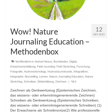
12
Wow! Nature
OKT. 2025
Journaling Education –
Methodenbox
Veröffentlicht in:
Animal History
,
Buchbinden
,
Digital
,
Erwachsenenbildung
,
Field recording
,
Field Sketching
,
Forschung
,
Fotografie
,
Hydrosketchology
,
Hydroskizzenkunde
,
Infografiken
,
Infographic Storytelling
,
Lernen
,
Nature Journaling Education
,
Nature
Sketching
,
Schreiben
,
Weiterbildung
,
Zeichnen
|
0
Zeichnen als Denkwerkzeug (Epistemisches Zeichnen,
das wissens- oder erkenntnisgenerierende Zeichnen)
Schreiben als Denkwerkzeug (Epistemisches Schreiben,
das wissens- oder erkenntnisgenerierende Schreiben) (1)
Der Erwachsene als Schreibnovize(2) Wie professionelle