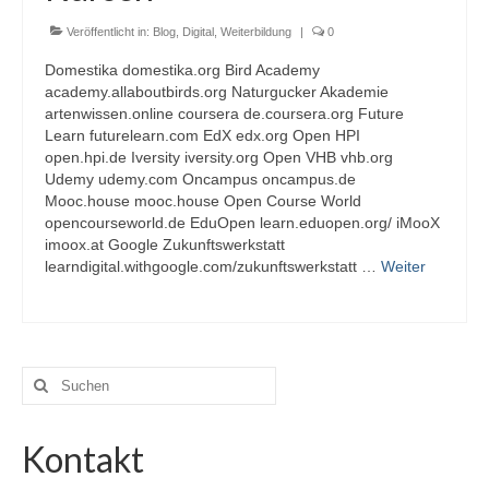
Veröffentlicht in:
Blog
,
Digital
,
Weiterbildung
|
0
Domestika domestika.org Bird Academy
academy.allaboutbirds.org Naturgucker Akademie
artenwissen.online coursera de.coursera.org Future
Learn futurelearn.com EdX edx.org Open HPI
open.hpi.de Iversity iversity.org Open VHB vhb.org
Udemy udemy.com Oncampus oncampus.de
Mooc.house mooc.house Open Course World
opencourseworld.de EduOpen learn.eduopen.org/ iMooX
imoox.at Google Zukunftswerkstatt
learndigital.withgoogle.com/zukunftswerkstatt …
Weiter
Suche
nach:
Kontakt