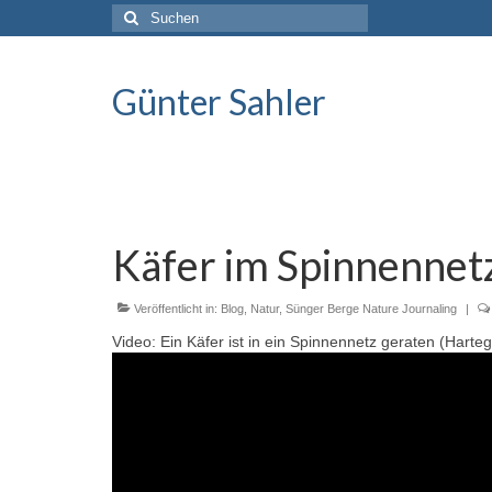
Suche
nach:
Günter Sahler
Käfer im Spinnennet
Veröffentlicht in:
Blog
,
Natur
,
Sünger Berge Nature Journaling
|
Video: Ein Käfer ist in ein Spinnennetz geraten (Harte