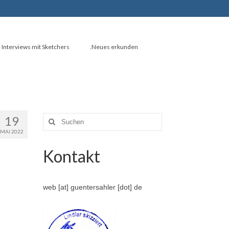
Interviews mit Sketchers
.Neues erkunden
19
Suche
nach:
MAI 2022
Kontakt
web [at] guentersahler [dot] de