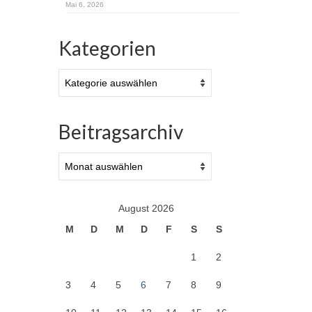
Mai 6, 2026
Kategorien
Kategorien
Beitragsarchiv
Beitragsarchiv
August 2026
M
D
M
D
F
S
S
1
2
3
4
5
6
7
8
9