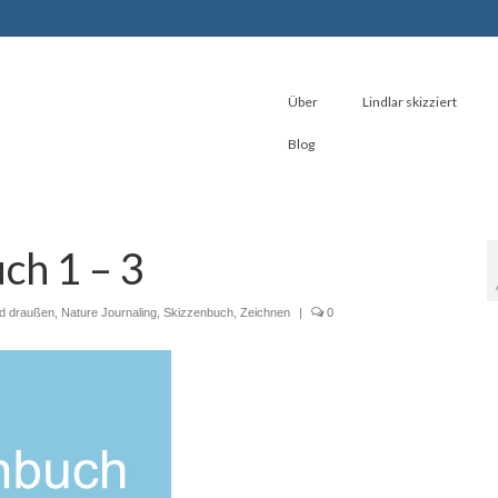
Über
Lindlar skizziert
Blog
ch 1 – 3
nd draußen
,
Nature Journaling
,
Skizzenbuch
,
Zeichnen
|
0