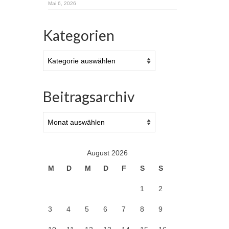
Mai 6, 2026
Kategorien
Kategorien
Beitragsarchiv
Beitragsarchiv
August 2026
M
D
M
D
F
S
S
1
2
3
4
5
6
7
8
9