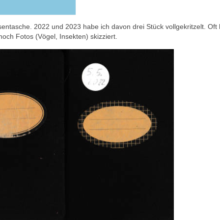
ntasche. 2022 und 2023 habe ich davon drei Stück vollgekritzelt. Oft 
och Fotos (Vögel, Insekten) skizziert.