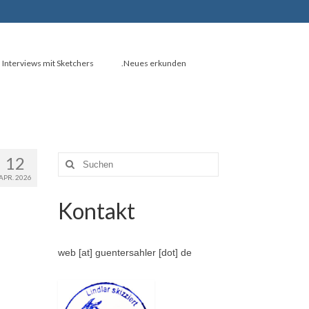
Interviews mit Sketchers
.Neues erkunden
12
Suche
nach:
APR. 2026
Kontakt
web [at] guentersahler [dot] de