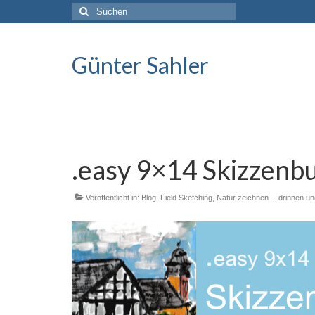
Suche
nach:
Günter Sahler
.easy 9×14 Skizzenbu
Veröffentlicht in:
Blog
,
Field Sketching
,
Natur zeichnen -- drinnen u