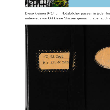
Diese kleinen 9×14 cm Notizbücher passen in jede Hose
unterwegs vor Ort kleine Skizzen gemacht, aber auch n