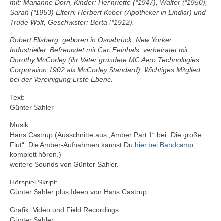
mit: Marianne Dorn, Kinder: Hennriette (*1947), Walter (*1950),
Sarah (*1953) Eltern: Herbert Kober (Apotheker in Lindlar) und
Trude Wolf, Geschwister: Berta (*1912).
Robert Ellsberg, geboren in Osnabrück. New Yorker
Industrieller. Befreundet mit Carl Feinhals. verheiratet mit
Dorothy McCorley (ihr Vater gründete MC Aero Technologies
Corporation 1902 als McCorley Standard). Wichtiges Mitglied
bei der Vereinigung Erste Ebene.
Text:
Günter Sahler
Musik:
Hans Castrup (Ausschnitte aus „Amber Part 1“ bei „Die große
Flut“. Die Amber-Aufnahmen kannst Du
hier bei Bandcamp
komplett hören.)
weitere Sounds von Günter Sahler.
Hörspiel-Skript:
Günter Sahler plus Ideen von Hans Castrup.
Grafik, Video und Field Recordings:
Günter Sahler