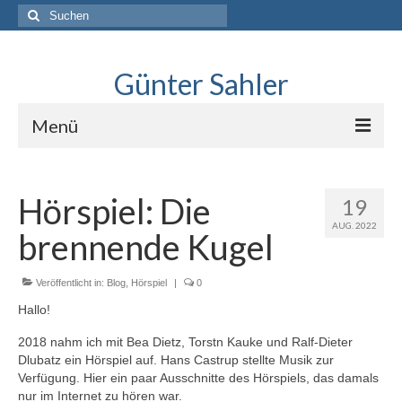
Suche
nach:
Günter Sahler
Menü
Über
Hörspiel: Die
19
Lindlar skizziert
AUG. 2022
brennende Kugel
Interviews mit Sketchers
.Neues erkunden
Veröffentlicht in:
Blog
,
Hörspiel
|
0
Hallo!
Blog
2018 nahm ich mit Bea Dietz, Torstn Kauke und Ralf-Dieter
Dlubatz ein Hörspiel auf. Hans Castrup stellte Musik zur
Verfügung. Hier ein paar Ausschnitte des Hörspiels, das damals
nur im Internet zu hören war.