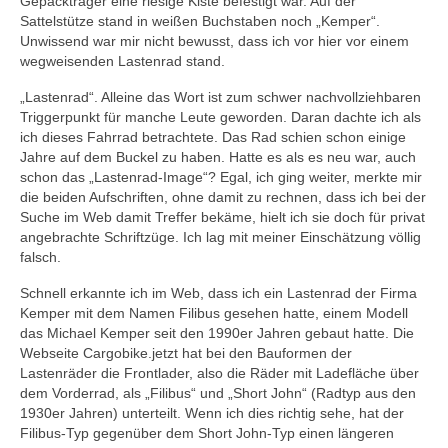
Gepäckträger eine riesige Kiste befestigt war. Auf der
Sattelstütze stand in weißen Buchstaben noch „Kemper“.
Unwissend war mir nicht bewusst, dass ich vor hier vor einem
wegweisenden Lastenrad stand.
„Lastenrad“. Alleine das Wort ist zum schwer nachvollziehbaren
Triggerpunkt für manche Leute geworden. Daran dachte ich als
ich dieses Fahrrad betrachtete. Das Rad schien schon einige
Jahre auf dem Buckel zu haben. Hatte es als es neu war, auch
schon das „Lastenrad-Image“? Egal, ich ging weiter, merkte mir
die beiden Aufschriften, ohne damit zu rechnen, dass ich bei der
Suche im Web damit Treffer bekäme, hielt ich sie doch für privat
angebrachte Schriftzüge. Ich lag mit meiner Einschätzung völlig
falsch.
Schnell erkannte ich im Web, dass ich ein Lastenrad der Firma
Kemper mit dem Namen Filibus gesehen hatte, einem Modell
das Michael Kemper seit den 1990er Jahren gebaut hatte. Die
Webseite Cargobike.jetzt hat bei den Bauformen der
Lastenräder die Frontlader, also die Räder mit Ladefläche über
dem Vorderrad, als „Filibus“ und „Short John“ (Radtyp aus den
1930er Jahren) unterteilt. Wenn ich dies richtig sehe, hat der
Filibus-Typ gegenüber dem Short John-Typ einen längeren