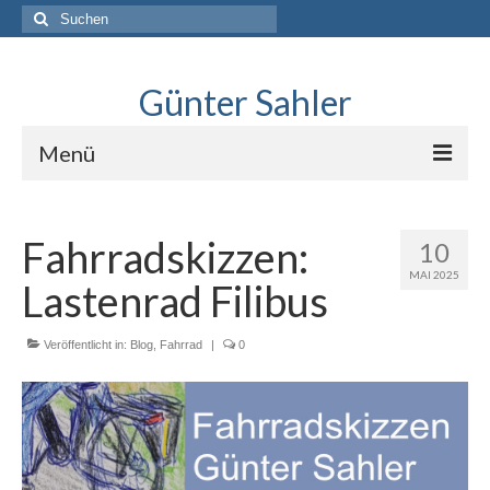
Suche
nach:
Günter Sahler
Menü
Über
Fahrradskizzen:
10
Lindlar skizziert
MAI 2025
Lastenrad Filibus
Interviews mit Sketchers
.Neues erkunden
Veröffentlicht in:
Blog
,
Fahrrad
|
0
Blog