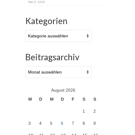
Mai 6, 2026
Kategorien
Kategorien
Beitragsarchiv
Beitragsarchiv
August 2026
M
D
M
D
F
S
S
1
2
3
4
5
6
7
8
9