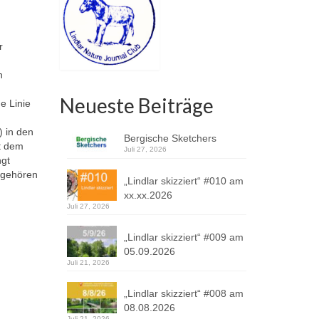
r
n
Neueste Beiträge
e Linie
) in den
Bergische Sketchers
t dem
Juli 27, 2026
ngt
m gehören
„Lindlar skizziert“ #010 am
xx.xx.2026
Juli 27, 2026
„Lindlar skizziert“ #009 am
05.09.2026
Juli 21, 2026
„Lindlar skizziert“ #008 am
08.08.2026
Juli 21, 2026