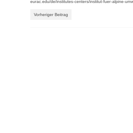
eurac.edu/de/institutes-centers/institut-fuer-alpine-um
Vorheriger Beitrag