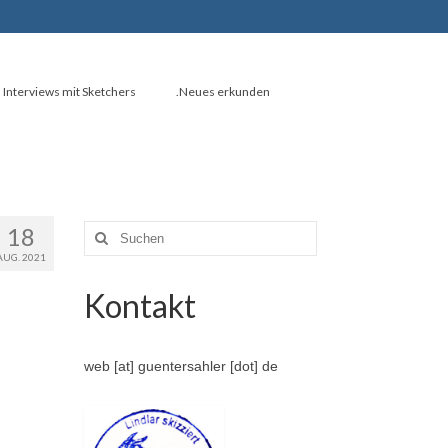
Interviews mit Sketchers
.Neues erkunden
18
Suche
nach:
AUG. 2021
Kontakt
web [at] guentersahler [dot] de