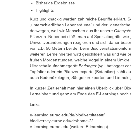
Bisherige Ergebnisse
Highlights
Kurz und knackig werden zahlreiche Begriffe erklärt. 
„unterschiedlichen Lebensräume“ und der „genetische Vie
deswegen, weil wir Menschen aus ihr unsere
Ökosyste
Pflanzen. Nebenbei stößt man auf Spezialbegriffe wie 
Umweltveränderungen reagieren und sich daher besonde
von z.B. 50 Metern bei der beim Biodiversitätsmonitorin
weiteren Lerneinheiten wird geschildert was und wie b
frühen Morgenstunden, welche Vögel in einem Umkreis
Ultraschallaufnahmegerät
Batlooger
(vgl. batlogger.co
Tagfalter oder ein Pflanzenexperte (Botaniker) zählt
auch Bodenökologen, Säugetierexperten und Limnolo
In kurzer Zeit erhält man hier einen Überblick über Bi
Lerneinheit und ganz am Ende des E-Learnings noch ei
Links:
e-learning.eurac.edu/de/biodiversitaet/#/
biodiversity.eurac.edu/de/home-2/
e-learning.eurac.edu (weitere E-learnings)