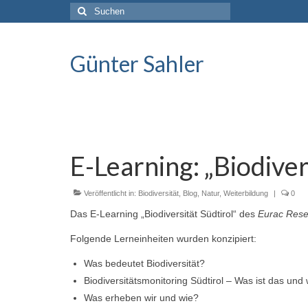
Suche
nach:
Günter Sahler
E-Learning: „Biodiver
Veröffentlicht in:
Biodiversität
,
Blog
,
Natur
,
Weiterbildung
|
0
Das E-Learning „Biodiversität Südtirol“ des
Eurac Resea
Folgende Lerneinheiten wurden konzipiert:
Was bedeutet Biodiversität?
Biodiversitätsmonitoring Südtirol – Was ist das un
Was erheben wir und wie?