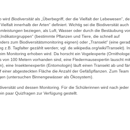
So wird
Biodiversität
als „Überbegriff, der die Vielfalt der Lebewesen“, de
lfalt innerhalb der Arten“ definiert. Wichtig sei die Biodiversität auch
mleistungen
beziegen, als Luft, Wasser oder durch die Bestäubung vo
„Indikatorgruppen“ (bestimmte Pflanzen und Tiere, die schnell auf
rs zum Biodiversitätsmonitoring eignen) oder „Transekt“ (eine gerad
g z.B. Tagfalter gezählt werden; vgl. de.wikipedia.org/wiki/Transekt). In
eim Monitoring erhoben wird. Da horscht ein Vogelexperte (Ornithologe
 von 100 Metern vorhanden sind, eine Fledermausexpertin lauscht mi
m), eine Insektenexpertin (Entomologin) läuft einen Transekt ab und fä
 auf einer abgesteckten Fläche die Anzahl der Gefäßpflanzen. Zum Tea
gen (untersuchen Binnengewässer als Ökosystem).
odiversität und dessen Monitoring. Für die Schülerinnen wird nach jeder
n paar Quizfragen zur Verfügung gestellt.