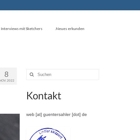
Interviews mit Sketchers
.Neues erkunden
8
Suche
nach:
NOV. 2022
Kontakt
web [at] guentersahler [dot] de