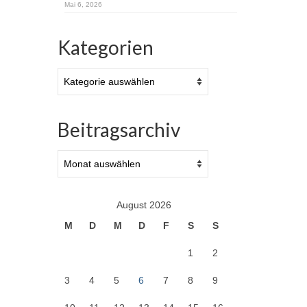
Mai 6, 2026
Kategorien
Kategorien
Beitragsarchiv
Beitragsarchiv
August 2026
M
D
M
D
F
S
S
1
2
3
4
5
6
7
8
9