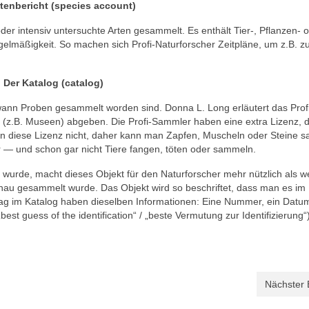
rtenbericht (species account)
r intensiv untersuchte Arten gesammelt. Es enthält Tier-, Pflanzen- 
elmäßigkeit. So machen sich Profi-Naturforscher Zeitpläne, um z.B. z
Der Katalog (catalog)
wann Proben gesammelt worden sind. Donna L. Long erläutert das Prof
(z.B. Museen) abgeben. Die Profi-Sammler haben eine extra Lizenz, d
n diese Lizenz nicht, daher kann man Zapfen, Muscheln oder Steine 
 — und schon gar nicht Tiere fangen, töten oder sammeln.
 wurde, macht dieses Objekt für den Naturforscher mehr nützlich als 
enau gesammelt wurde. Das Objekt wird so beschriftet, dass man es im
rag im Katalog haben dieselben Informationen: Eine Nummer, ein Datum
t guess of the identification“ / „beste Vermutung zur Identifizierung“
Nächster 