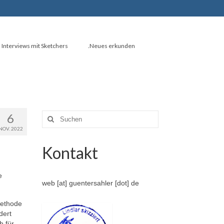
Interviews mit Sketchers
.Neues erkunden
6
Suche
nach:
NOV. 2022
Kontakt
e
web [at] guentersahler [dot] de
Methode
dert
h für