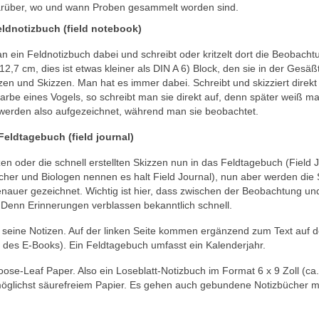
 darüber, wo und wann Proben gesammelt worden sind.
ldnotizbuch (field notebook)
n ein Feldnotizbuch dabei und schreibt oder kritzelt dort die Beobach
 12,7 cm, dies ist etwas kleiner als DIN A 6) Block, den sie in der Gesä
zen und Skizzen. Man hat es immer dabei. Schreibt und skizziert direkt
arbe eines Vogels, so schreibt man sie direkt auf, denn später weiß ma
werden also aufgezeichnet, während man sie beobachtet.
Feldtagebuch (field journal)
n oder die schnell erstellten Skizzen nun in das Feldtagebuch (Field J
cher und Biologen nennen es halt Field Journal), nun aber werden die
nauer gezeichnet. Wichtig ist hier, dass zwischen der Beobachtung u
). Denn Erinnerungen verblassen bekanntlich schnell.
 seine Notizen. Auf der linken Seite kommen ergänzend zum Text auf d
te des E-Books). Ein Feldtagebuch umfasst ein Kalenderjahr.
ose-Leaf Paper. Also ein Loseblatt-Notizbuch im Format 6 x 9 Zoll (ca.
 möglichst säurefreiem Papier. Es gehen auch gebundene Notizbücher m