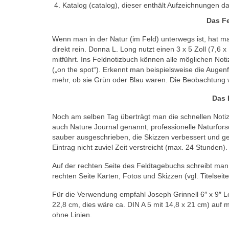
Katalog (catalog), dieser enthält Aufzeichnungen
Das Fe
Wenn man in der Natur (im Feld) unterwegs ist, hat ma
direkt rein. Donna L. Long nutzt einen 3 x 5 Zoll (7,6 x
mitführt. Ins Feldnotizbuch können alle möglichen Noti
(„on the spot“). Erkennt man beispielsweise die Augenf
mehr, ob sie Grün oder Blau waren. Die Beobachtung 
Das 
Noch am selben Tag überträgt man die schnellen Notize
auch Nature Journal genannt, professionelle Naturfors
sauber ausgeschrieben, die Skizzen verbessert und ge
Eintrag nicht zuviel Zeit verstreicht (max. 24 Stunden
Auf der rechten Seite des Feldtagebuchs schreibt man
rechten Seite Karten, Fotos und Skizzen (vgl. Titelsei
Für die Verwendung empfahl Joseph Grinnell 6″ x 9″ Lo
22,8 cm, dies wäre ca. DIN A 5 mit 14,8 x 21 cm) auf
ohne Linien.