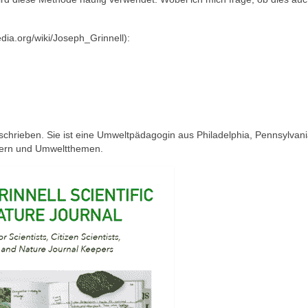
ia.org/wiki/Joseph_Grinnell):
hrieben. Sie ist eine Umweltpädagogin aus Philadelphia, Pennsylvania
tnern und Umweltthemen.