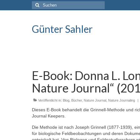
Suche
nach:
Günter Sahler
E-Book: Donna L. Long
Nature Journal“ (20
Veröffentlicht in:
Blog
,
Bücher
,
Nature Journal
,
Nature Journaling
|
Dieses E-Book behandelt die Grinnell-Methode und richte
Journal Keepers.
Die Methode ist nach Joseph Grinnell (1877-1939), e
für biologische Feldbeobachtungen und deren Dokument
entwickelt hat. Von Biologen und Feldnaturforschern w