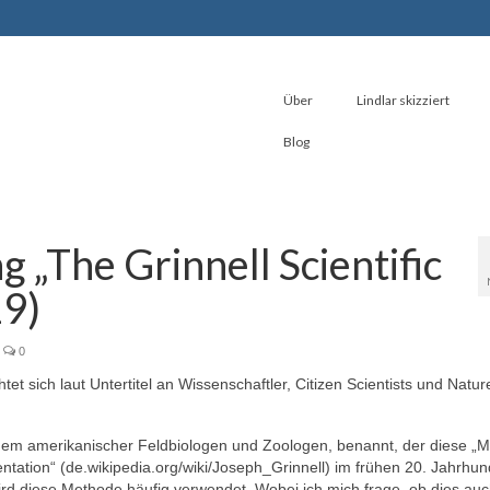
Über
Lindlar skizziert
Blog
 „The Grinnell Scientific
19)
0
t sich laut Untertitel an Wissenschaftler, Citizen Scientists und Natur
inem amerikanischer Feldbiologen und Zoologen, benannt, der diese „
ation“ (de.wikipedia.org/wiki/Joseph_Grinnell) im frühen 20. Jahrhun
ird diese Methode häufig verwendet. Wobei ich mich frage, ob dies auc