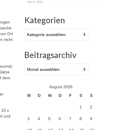
Mai 6, 2026
Kategorien
tungen
ßtasche
Kategorien
 vor Ort
n nicht
Beitragsarchiv
Beitragsarchiv
ournal,
 Sätze
nd dem
August 2026
er
M
D
M
D
F
S
S
1
2
 15 x
it und
3
4
5
6
7
8
9