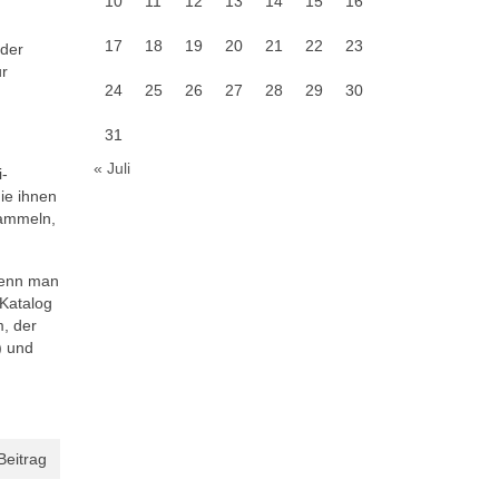
10
11
12
13
14
15
16
17
18
19
20
21
22
23
oder
ur
24
25
26
27
28
29
30
31
« Juli
i-
ie ihnen
sammeln,
wenn man
 Katalog
, der
) und
Beitrag