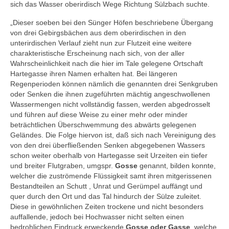
sich das Wasser oberirdisch Wege Richtung Sülzbach suchte.
„Dieser soeben bei den Sünger Höfen beschriebene Übergang
von drei Gebirgsbächen aus dem oberirdischen in den
unterirdischen Verlauf zieht nun zur Flutzeit eine weitere
charakteristische Erscheinung nach sich, von der aller
Wahrscheinlichkeit nach die hier im Tale gelegene Ortschaft
Hartegasse ihren Namen erhalten hat. Bei längeren
Regenperioden können nämlich die genannten drei Senkgruben
oder Senken die ihnen zugeführten mächtig angeschwollenen
Wassermengen nicht vollständig fassen, werden abgedrosselt
und führen auf diese Weise zu einer mehr oder minder
beträchtlichen Überschwemmung des abwärts gelegenen
Geländes. Die Folge hiervon ist, daß sich nach Vereinigung des
von den drei überfließenden Senken abgegebenen Wassers
schon weiter oberhalb von Hartegasse seit Urzeiten ein tiefer
und breiter Flutgraben, umgspr.
Gosse
genannt, bilden konnte,
welcher die zuströmende Flüssigkeit samt ihren mitgerissenen
Bestandteilen an Schutt , Unrat und Gerümpel auffängt und
quer durch den Ort und das Tal hindurch der Sülze zuleitet.
Diese in gewöhnlichen Zeiten trockene und nicht besonders
auffallende, jedoch bei Hochwasser nicht selten einen
bedrohlichen Eindruck erweckende
Gosse oder Gasse
, welche