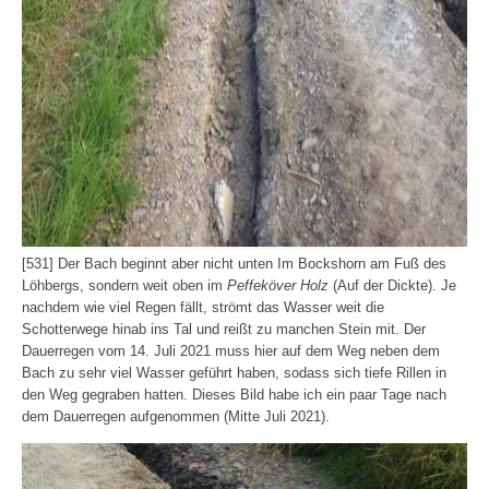
[531] Der Bach beginnt aber nicht unten Im Bockshorn am Fuß des
Löhbergs, sondern weit oben im
Peffeköver Holz
(Auf der Dickte). Je
nachdem wie viel Regen fällt, strömt das Wasser weit die
Schotterwege hinab ins Tal und reißt zu manchen Stein mit. Der
Dauerregen vom 14. Juli 2021 muss hier auf dem Weg neben dem
Bach zu sehr viel Wasser geführt haben, sodass sich tiefe Rillen in
den Weg gegraben hatten. Dieses Bild habe ich ein paar Tage nach
dem Dauerregen aufgenommen (Mitte Juli 2021).