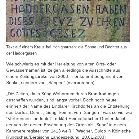
Text auf einem Kreuz bei Hönighausen: die Söhne und Döchter aus
der Haddergasen
Wie schwierig es mit der Herleitung von alten Orts- oder
Gewässernamen ist, zeigen allerdings die Ausschnitte aus
einem Zeitungsartikel von 2003. Hier kommt Süng nicht von
Senke, sondern von „Sängen“ (=verbrennen):
„Die Zeiten, da in Süng Wohnraum durch Brandrodungen
geschaffen wurden, sind längst vorbei. Doch noch heute
erinnert der Name des Lindlarer Kirchdorfes an die Entstehung
des Dorfes. Denn: „´Süng´ kommt von ´Sängen´, was so viel wie
´Verbrennen´ bedeutet“, erklärt Heimatforscher Günter Jacobi,
der von der ersten Erwähnung des Ortes als „Sune“ in einem
Kämmereiregister von 1413 weiß.“ (Wagner, Guido in Kölnische
Rundschau/Bergische Landeszeitung, 10.01.2003)