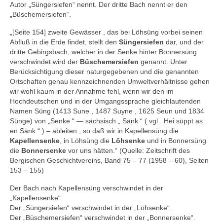
Autor „Süngersiefen“ nennt. Der dritte Bach nennt er den
„Büschemersiefen“.
„[Seite 154] zweite Gewässer , das bei Löhsüng vorbei seinen
Abfluß in die Erde findet, stellt den
Süngersiefen
dar, und der
dritte Gebirgsbach, welcher in der Senke hinter Bonnersüng
verschwindet wird der
Büschemersiefen
genannt. Unter
Berücksichtigung dieser naturgegebenen und die genannten
Ortschaften genau kennzeichnenden Umweltverhältnisse gehen
wir wohl kaum in der Annahme fehl, wenn wir den im
Hochdeutschen und in der Umgangssprache gleichlautenden
Namen Süng (1413 Sune , 1487 Suyne , 1625 Seun und 1834
Sünge) von „Senke “ — sächsisch „ Sänk “ ( vgl . Hei süppt as
en Sänk “ ) – ableiten , so daß wir in Kapellensüng die
Kapellensenke
, in Löhsüng die
Löhsenke
und in Bonnersüng
die
Bonnersenke
vor uns hätten.“ (Quelle: Zeitschrift des
Bergischen Geschichtvereins, Band 75 – 77 (1958 – 60), Seiten
153 – 155)
Der Bach nach Kapellensüng verschwindet in der
„Kapellensenke“.
Der „Süngersiefen“ verschwindet in der „Löhsenke“.
Der „Büschemersiefen“ verschwindet in der „Bonnersenke“.