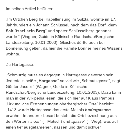
Im selben Artikel heißt es:
„Im Örtchen Berg bei Kapellensüng im Sülztal wohnte im 17.
Jahrhundert ein Johann Schlüssel, nach dem das Dorf „
dem
Schlüssel sein Berg
“ und später Schlüsselberg genannt
wurde.“ (Wagner, Guido in Kölnische Rundschau/Bergische
Landeszeitung, 10.01.2003). Gleiches dürfte auch bei
Bonnersüng gelten, da hier die Familie Bonner meines Wissens
wohnte.
Zu Hartegasse:
„Schmutzig muss es dagegen in Hartegasse gewesen sein.
Jedenfalls heiße „
Horgasse
“ so viel wie „Schmutzgasse“, sagt
Günter Jacobi.“ (Wagner, Guido in Kölnische
Rundschau/Bergische Landeszeitung, 10.01.2003). Dazu kann
man in der Wikipedia lesen, die sich hier auf Klaus Pampus ‚
„Urkundliche Erstnennungen oberbergischer Orte“ bezieht:
„1413 wurde Hartegasse das erste Mal als
hadergassen
erwähnt. In anderer Lesart besteht die Ortsbezeichnung aus
den Wörtern „
hoar
“ (= Matsch) und „
gasse
“ (= Weg), was auf
einen tief ausgefahrenen, nassen und damit schwer