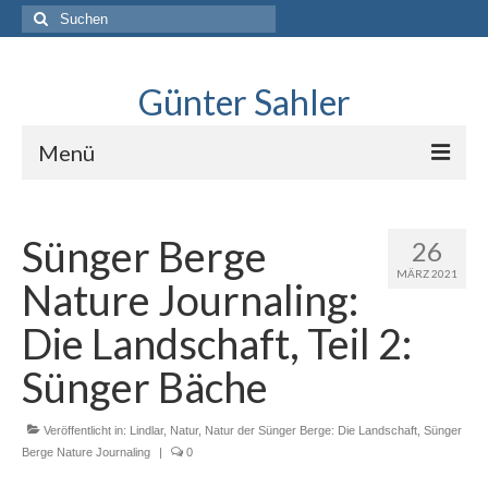
Suche
nach:
Günter Sahler
Menü
Über
Sünger Berge
26
Lindlar skizziert
MÄRZ 2021
Nature Journaling:
Interviews mit Sketchers
Die Landschaft, Teil 2:
.Neues erkunden
Sünger Bäche
Blog
Veröffentlicht in:
Lindlar
,
Natur
,
Natur der Sünger Berge: Die Landschaft
,
Sünger
Berge Nature Journaling
|
0