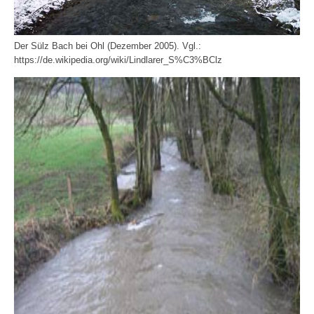
Der Sülz Bach bei Ohl (Dezember 2005). Vgl.:
https://de.wikipedia.org/wiki/Lindlarer_S%C3%BClz