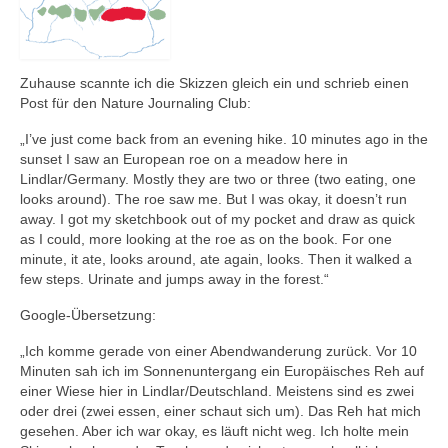
Zuhause scannte ich die Skizzen gleich ein und schrieb einen
Post für den Nature Journaling Club:
„I’ve just come back from an evening hike. 10 minutes ago in the
sunset I saw an European roe on a meadow here in
Lindlar/Germany. Mostly they are two or three (two eating, one
looks around). The roe saw me. But I was okay, it doesn’t run
away. I got my sketchbook out of my pocket and draw as quick
as I could, more looking at the roe as on the book. For one
minute, it ate, looks around, ate again, looks. Then it walked a
few steps. Urinate and jumps away in the forest.“
Google-Übersetzung:
„Ich komme gerade von einer Abendwanderung zurück. Vor 10
Minuten sah ich im Sonnenuntergang ein Europäisches Reh auf
einer Wiese hier in Lindlar/Deutschland. Meistens sind es zwei
oder drei (zwei essen, einer schaut sich um). Das Reh hat mich
gesehen. Aber ich war okay, es läuft nicht weg. Ich holte mein