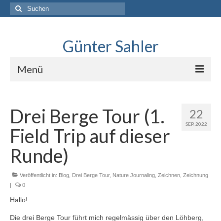
Suche
nach:
Günter Sahler
Menü
Über
Drei Berge Tour (1.
22
Lindlar skizziert
SEP. 2022
Field Trip auf dieser
Interviews mit Sketchers
Runde)
.Neues erkunden
Veröffentlicht in:
Blog
Blog
,
Drei Berge Tour
,
Nature Journaling
,
Zeichnen
,
Zeichnung
|
0
Hallo!
Die drei Berge Tour führt mich regelmässig über den Löhberg,