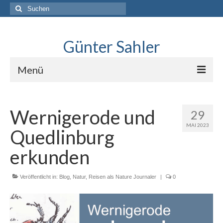
Suche
nach:
Günter Sahler
Menü
Über
Wernigerode und
29
Lindlar skizziert
MAI 2023
Quedlinburg
Interviews mit Sketchers
erkunden
.Neues erkunden
Veröffentlicht in:
Blog
Blog
,
Natur
,
Reisen als Nature Journaler
|
0