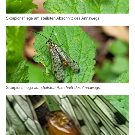
Skorpionsfliege am steilsten Abschnitt des Annawegs.
Skorpionsfliege
am steilsten Abschnitt des Annawegs.