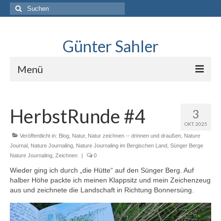
Suche
nach:
Günter Sahler
Menü
Über
HerbstRunde #4
3
Lindlar skizziert
OKT. 2025
Interviews mit Sketchers
Veröffentlicht in:
Blog
,
Natur
,
Natur zeichnen -- drinnen und draußen
,
Nature
Journal
,
Nature Journaling
,
Nature Journaling im Bergischen Land
,
Sünger Berge
.Neues erkunden
Nature Journaling
,
Zeichnen
|
0
Wieder ging ich durch „die Hütte“ auf den Sünger Berg. Auf
Blog
halber Höhe packte ich meinen Klappsitz und mein Zeichenzeug
aus und zeichnete die Landschaft in Richtung Bonnersüng.