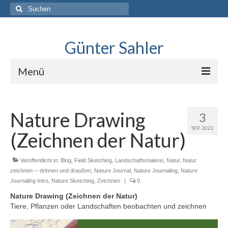
Suche
nach:
Günter Sahler
Menü
Über
Nature Drawing
3
Lindlar skizziert
SEP. 2022
(Zeichnen der Natur)
Interviews mit Sketchers
.Neues erkunden
Veröffentlicht in:
Blog
,
Field Sketching
,
Landschaftsmalerei
,
Natur
,
Natur
zeichnen -- drinnen und draußen
,
Nature Journal
,
Nature Journaling
,
Nature
Journaling Intro
Blog
,
Nature Sketching
,
Zeichnen
|
0
Nature Drawing (Zeichnen der Natur)
Tiere, Pflanzen oder Landschaften beobachten und zeichnen