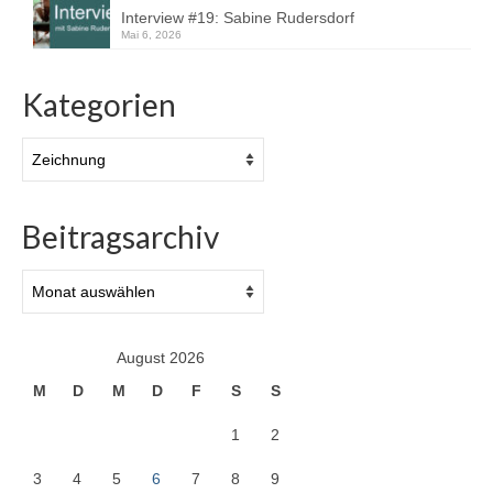
Interview #19: Sabine Rudersdorf
Mai 6, 2026
Kategorien
Kategorien
Beitragsarchiv
Beitragsarchiv
August 2026
M
D
M
D
F
S
S
1
2
3
4
5
6
7
8
9