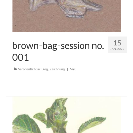
15
brown-bag-session no.
JAN. 2022
001
Veröffentlicht in:
Blog
,
Zeichnung
|
0