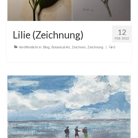
12
Lilie (Zeichnung)
FEB. 2022
Veröffentlicht in:
Blog
,
Botanical Art
,
Zeichnen
,
Zeichnung
|
0