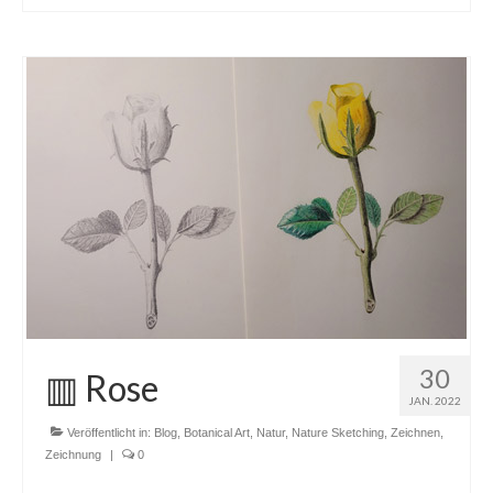
30
▥ Rose
JAN. 2022
Veröffentlicht in:
Blog
,
Botanical Art
,
Natur
,
Nature Sketching
,
Zeichnen
,
Zeichnung
|
0