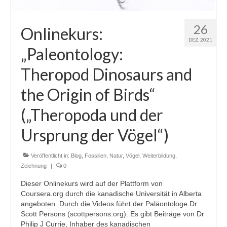
26
Onlinekurs:
DEZ. 2021
„Paleontology:
Theropod Dinosaurs and
the Origin of Birds“
(„Theropoda und der
Ursprung der Vögel“)
Veröffentlicht in:
Blog
,
Fossilien
,
Natur
,
Vögel
,
Weiterbildung
,
Zeichnung
|
0
Dieser Onlinekurs wird auf der Plattform von
Coursera.org durch die kanadische Universität in Alberta
angeboten. Durch die Videos führt der Paläontologe Dr
Scott Persons (scottpersons.org). Es gibt Beiträge von Dr
Philip J Currie, Inhaber des kanadischen