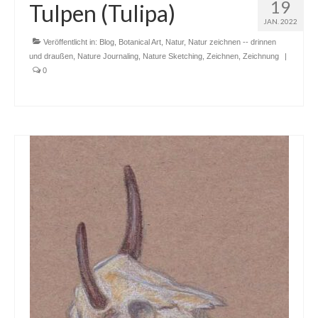
19
Tulpen (Tulipa)
JAN. 2022
Veröffentlicht in:
Blog
,
Botanical Art
,
Natur
,
Natur zeichnen -- drinnen
und draußen
,
Nature Journaling
,
Nature Sketching
,
Zeichnen
,
Zeichnung
|
0