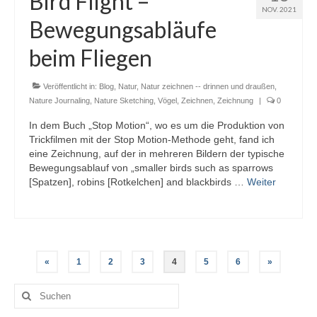
Bird Flight –
NOV. 2021
Bewegungsabläufe
beim Fliegen
Veröffentlicht in:
Blog
,
Natur
,
Natur zeichnen -- drinnen und draußen
,
Nature Journaling
,
Nature Sketching
,
Vögel
,
Zeichnen
,
Zeichnung
|
0
In dem Buch „Stop Motion“, wo es um die Produktion von
Trickfilmen mit der Stop Motion-Methode geht, fand ich
eine Zeichnung, auf der in mehreren Bildern der typische
Bewegungsablauf von „smaller birds such as sparrows
[Spatzen], robins [Rotkelchen] and blackbirds …
Weiter
Beitragsnavigation
«
1
2
3
4
5
6
»
Suche
nach: